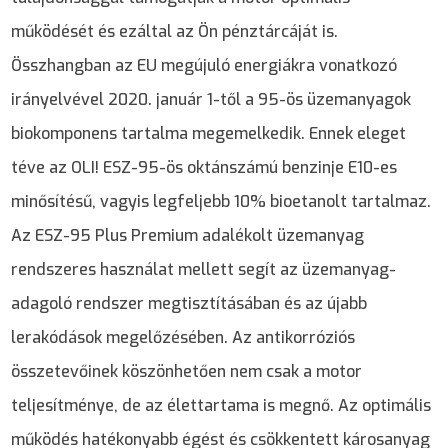
működését és ezáltal az Ön pénztárcáját is.
Összhangban az EU megújuló energiákra vonatkozó
irányelvével 2020. január 1-től a 95-ös üzemanyagok
biokomponens tartalma megemelkedik. Ennek eleget
téve az OLI! ESZ-95-ös oktánszámú benzinje E10-es
minősítésű, vagyis legfeljebb 10% bioetanolt tartalmaz.
Az ESZ-95 Plus Premium adalékolt üzemanyag
rendszeres használat mellett segít az üzemanyag-
adagoló rendszer megtisztításában és az újabb
lerakódások megelőzésében. Az antikorróziós
összetevőinek köszönhetően nem csak a motor
teljesítménye, de az élettartama is megnő. Az optimális
működés hatékonyabb égést és csökkentett károsanyag