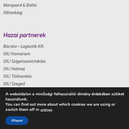
Marquard & Bahls
Oiltanking
Hazai partnerek
Bácska – Logisztik Kft.
OIL! Komárom
OIL! Szigetszentmiklós
OIL! Halmaj
OIL! Tótkomlós
OIL! Szeged
A weboldalon a minőségi felhasználói élmény érdekében sütiket
használunk.
You can find out more about which cookies we are using or
switch them off in
.
settings
Copyright 2021. - Minden jog fenntartva
Elfogad