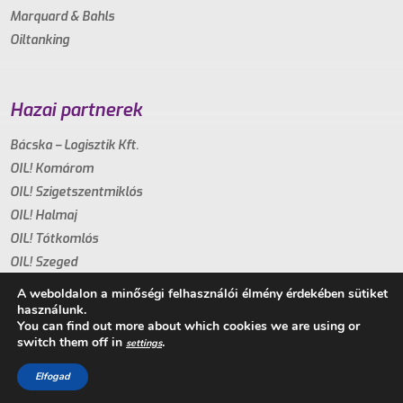
Marquard & Bahls
Oiltanking
Hazai partnerek
Bácska – Logisztik Kft.
OIL! Komárom
OIL! Szigetszentmiklós
OIL! Halmaj
OIL! Tótkomlós
OIL! Szeged
A weboldalon a minőségi felhasználói élmény érdekében sütiket
használunk.
You can find out more about which cookies we are using or
switch them off in
.
settings
Copyright 2021. - Minden jog fenntartva
Elfogad