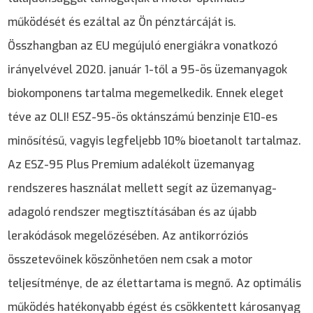
működését és ezáltal az Ön pénztárcáját is.
Összhangban az EU megújuló energiákra vonatkozó
irányelvével 2020. január 1-től a 95-ös üzemanyagok
biokomponens tartalma megemelkedik. Ennek eleget
téve az OLI! ESZ-95-ös oktánszámú benzinje E10-es
minősítésű, vagyis legfeljebb 10% bioetanolt tartalmaz.
Az ESZ-95 Plus Premium adalékolt üzemanyag
rendszeres használat mellett segít az üzemanyag-
adagoló rendszer megtisztításában és az újabb
lerakódások megelőzésében. Az antikorróziós
összetevőinek köszönhetően nem csak a motor
teljesítménye, de az élettartama is megnő. Az optimális
működés hatékonyabb égést és csökkentett károsanyag