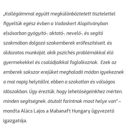
„Kollégáimmal együtt megkülönböztetett tisztelettel
figyeltük egész évben a Vadaskert Alapítványban
elsősorban gyógyító-, oktató-, nevelő-, és segítő
szakmában dolgozó szakemberek erőfeszítéseit, és
áldozatos munkáját, akik pszichés problémákkal élő
gyermekekkel és családjaikkal foglalkoznak. Ezek az
emberek sokszor erejüket meghaladó módon igyekeznek
a mai napig helytállni, ebben a szokatlan és válságos
időszakban. Úgy éreztük, hogy lehetőségeinkhez mérten,
minden segítségnek, átutalt forintnak most helye van”
–
mondta Alács Lajos a Mabanaft Hungary ügyvezető
igazgatója.