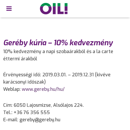
Geréby kúria – 10% kedvezmény
10% kedvezmény a napi szobaárakból és a la carte
éttermi árakból
Érvényességi idő: 2019.03.01. – 2019.12.31 (kivéve
karácsonyi időszak)
Weblap:
www.gereby.hu/hu/
Cím: 6050 Lajosmizse, Alsólajos 224.
Tel.: +36 76 356 555
E-mail: gereby@gereby.hu