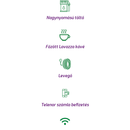
Nagynyomású töltő
Főzött Lavazza kávé
Levegő
Telenor számla befizetés