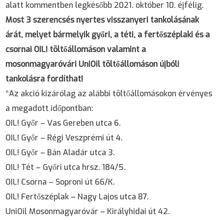
alatt kommentben legkésőbb 2021. október 10. éjfélig.
Most 3 szerencsés nyertes visszanyeri tankolásának
árát, melyet bármelyik győri, a téti, a fertőszéplaki és a
csornai OIL! töltőállomáson valamint a
mosonmagyaróvári UniOil töltőállomáson újbóli
tankolásra fordíthat!
*Az akció kizárólag az alábbi töltőállomásokon érvényes
a megadott időpontban:
OIL! Győr – Vas Gereben utca 6.
OIL! Győr – Régi Veszprémi út 4.
OIL! Győr – Bán Aladár utca 3.
OIL! Tét – Győri utca hrsz. 184/5.
OIL! Csorna – Soproni út 66/K.
OIL! Fertőszéplak – Nagy Lajos utca 87.
UniOil Mosonmagyaróvár – Királyhidai út 42.