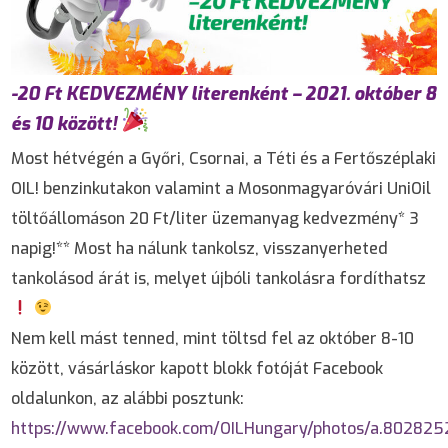
-20 Ft KEDVEZMÉNY literenként – 2021. október 8
és 10 között!
Most hétvégén a Győri, Csornai, a Téti és a Fertőszéplaki
OIL! benzinkutakon valamint a Mosonmagyaróvári UniOil
töltőállomáson 20 Ft/liter üzemanyag kedvezmény* 3
napig!** Most ha nálunk tankolsz, visszanyerheted
tankolásod árát is, melyet újbóli tankolásra fordíthatsz
Nem kell mást tenned, mint töltsd fel az október 8-10
között, vásárláskor kapott blokk fotóját Facebook
oldalunkon, az alábbi posztunk:
https://www.facebook.com/OILHungary/photos/a.8028