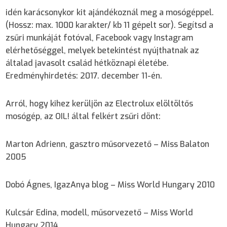
idén karácsonykor kit ajándékoznál meg a mosógéppel.
(Hossz: max. 1000 karakter/ kb 11 gépelt sor). Segítsd a
zsűri munkáját fotóval, Facebook vagy Instagram
elérhetőséggel, melyek betekintést nyújthatnak az
általad javasolt család hétköznapi életébe.
Eredményhirdetés: 2017. december 11-én.
Arról, hogy kihez kerüljön az Electrolux elöltöltős
mosógép, az OIL! által felkért zsűri dönt:
Marton Adrienn, gasztro műsorvezető – Miss Balaton
2005
Dobó Ágnes, IgazAnya blog – Miss World Hungary 2010
Kulcsár Edina, modell, műsorvezető – Miss World
Hungary 2014