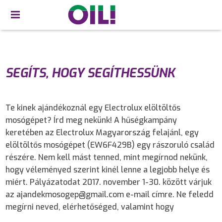
SEGÍTS, HOGY SEGÍTHESSÜNK
Te kinek ajándékoznál egy Electrolux elöltöltős
mosógépet? Írd meg nekünk! A hűségkampány
keretében az Electrolux Magyarország felajánl, egy
elöltöltős mosógépet (EW6F429B) egy rászoruló család
részére. Nem kell mást tenned, mint megírnod nekünk,
hogy véleményed szerint kinél lenne a legjobb helye és
miért. Pályázatodat 2017. november 1-30. között várjuk
az ajandekmosogep@gmail.com e-mail címre. Ne feledd
megírni neved, elérhetőséged, valamint hogy