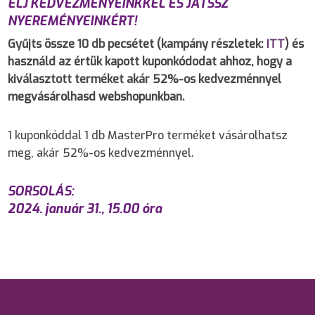
ÉLJ KEDVEZMÉNYEINKKEL ÉS JÁTSSZ
NYEREMÉNYEINKÉRT!
Gyűjts össze 10 db pecsétet (kampány részletek:
ITT
) és
használd az értük kapott kuponkódodat ahhoz, hogy a
kiválasztott terméket akár 52%-os kedvezménnyel
megvásárolhasd webshopunkban.
1 kuponkóddal 1 db MasterPro terméket vásárolhatsz
meg, akár 52%-os kedvezménnyel.
SORSOLÁS:
2024. január 31., 15.00 óra