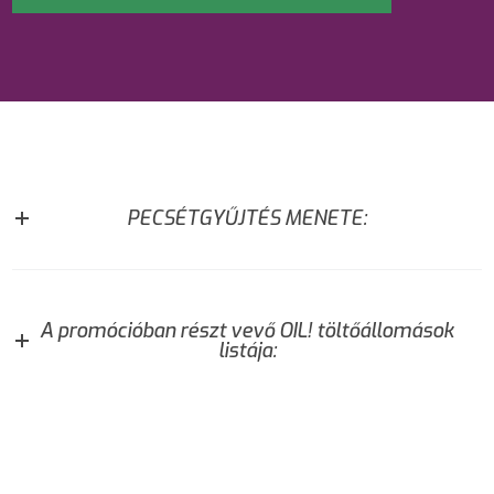
PECSÉTGYŰJTÉS MENETE:
A promócióban részt vevő OIL! töltőállomások
listája: