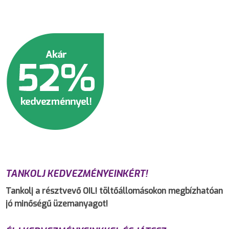
TANKOLJ KEDVEZMÉNYEINKÉRT!
Tankolj a résztvevő OIL! töltőállomásokon megbízhatóan
jó minőségű üzemanyagot!