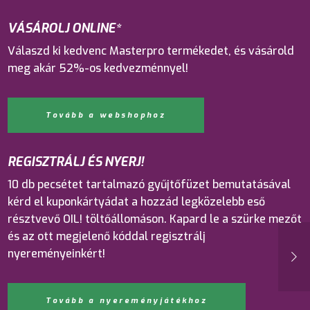
VÁSÁROLJ ONLINE*
Válaszd ki kedvenc Masterpro termékedet, és vásárold
meg akár 52%-os kedvezménnyel!
Tovább a webshophoz
REGISZTRÁLJ ÉS NYERJ!
10 db pecsétet tartalmazó gyűjtőfüzet bemutatásával
kérd el kuponkártyádat a hozzád legközelebb eső
résztvevő OIL! töltőállomáson. Kapard le a szürke mezőt
és az ott megjelenő kóddal regisztrálj
nyereményeinkért!
Tovább a nyereményjátékhoz