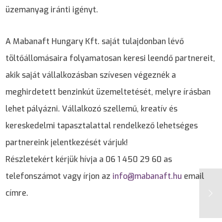
üzemanyag iránti igényt.
A Mabanaft Hungary Kft. saját tulajdonban lévő
töltőállomásaira folyamatosan keresi leendő partnereit,
akik saját vállalkozásban szívesen végeznék a
meghirdetett benzinkút üzemeltetését, melyre írásban
lehet pályázni. Vállalkozó szellemű, kreatív és
kereskedelmi tapasztalattal rendelkező lehetséges
partnereink jelentkezését várjuk!
Részletekért kérjük hívja a 06 1 450 29 60 as
telefonszámot vagy írjon az
info@mabanaft.hu
email
címre.