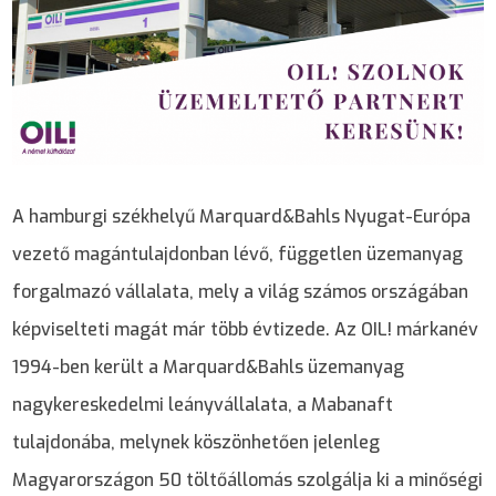
A hamburgi székhelyű Marquard&Bahls Nyugat-Európa
vezető magántulajdonban lévő, független üzemanyag
forgalmazó vállalata, mely a világ számos országában
képviselteti magát már több évtizede. Az OIL! márkanév
1994-ben került a Marquard&Bahls üzemanyag
nagykereskedelmi leányvállalata, a Mabanaft
tulajdonába, melynek köszönhetően jelenleg
Magyarországon 50 töltőállomás szolgálja ki a minőségi