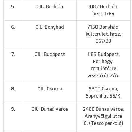
5.
OIL! Berhida
8182 Berhida,
hrsz. 1784
6.
OIL! Bonyhád
7150 Bonyhád,
külterület, hrsz.
067/33
7.
OIL! Budapest
1183 Budapest,
Ferihegyi
repülőtérre
vezető út 2/A.
8.
OIL! Csorna
9300 Csorna,
Soproni út 66/K.
9.
OIL! Dunaújváros
2400 Dunaújváros,
Aranyvölgyi utca
6. (Tesco parkoló)