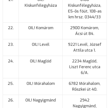
Kiskunfélegyháza
Kiskunfélegyháza,
E5-ös főút, 108-as
km hrsz. 0344/33
22.
OIL! Komárom
2900 Komárom,
Ácsi út 84.
23.
OIL! Levél
9221 Levél, József
Attila utca 1.
24.
OIL! Maglód
2234 Maglód,
Liszt Ferenc utca
6/A.
25.
OIL! Mórahalom
6782 Mórahalom,
Röszkei út 40.
26.
OIL! Nagyigmánd
2942
Nagyigmánd,