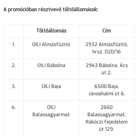
A promócióban résztvevő töltőállomások:
Töltőállomás
Cím
1.
OIL! Almásfüzitő
2932 Almásfüzitő,
hrsz. 020/16
2.
OIL! Bábolna
2943 Bábolna, Ács
út 2.
3.
OIL! Baja
6500 Baja,
Jánoshalmi út 6.
4.
OIL!
2660
Balassagyarmat
Balassagyarmat,
Rákóczi fejedelem
út 129.