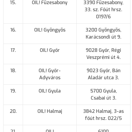
15.
OIL! Füzesabony
3390 Füzesabony,
33. sz. Főút hrsz.
0197/6
16.
OIL! Gyöngyös
3200 Gyöngyös,
Karácsondi út 9.
17.
OIL! Győr
9028 Győr, Régi
Veszprémi út 4.
18.
OIL! Győr-
9023 Győr, Bán
Adyváros
Aladár utca 3.
19.
OIL! Gyula
5700 Gyula,
Csabai út 3.
20.
OIL! Halmaj
3842 Halmaj, 3-as
főút hrsz. 022/5
21.
OIL!
6100