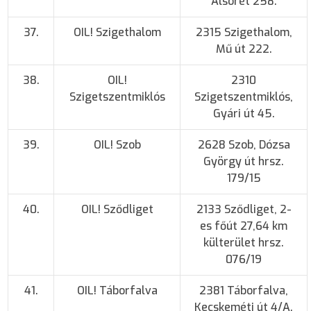
Alsórét 258.
37.
OIL! Szigethalom
2315 Szigethalom,
Mű út 222.
38.
OIL!
2310
Szigetszentmiklós
Szigetszentmiklós,
Gyári út 45.
39.
OIL! Szob
2628 Szob, Dózsa
György út hrsz.
179/15
40.
OIL! Sződliget
2133 Sződliget, 2-
es főút 27,64 km
külterület hrsz.
076/19
41.
OIL! Táborfalva
2381 Táborfalva,
Kecskeméti út 4/A.