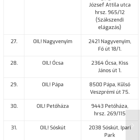
József Attila utca
hrsz. 965/12
(Szákszendi
elágazás)
27.
OIL! Nagyvenyim
2421 Nagyvenyim,
Fő út 18/1.
28.
OIL! Ócsa
2364 Ócsa, Kiss
János út 1.
29.
OIL! Pápa
8500 Pápa, Külső
Veszprémi út 75.
30.
OIL! Petőháza
9443 Petőháza,
hrsz. 269/115
31.
OIL! Sóskút
2038 Sóskút, Ipari
Park