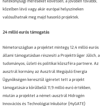
hatékonysági méréseket követően, a jövőben további,
közelben lévő vagy akár európai helyszíneken
valósulhatnak meg majd hasonló projektek.
24 millió eurós támogatás
Németországban a projektet mintegy 12,4 millió eurós
állami támogatásban részesíti a Projektträger Jülich, a
tudományos, üzleti és politikai közszféra partnere. Az
ausztrál kormány az Ausztrál Megújuló Energia
Ügynökségen keresztül ígéretet tett a projekt
támogatására körülbelül 11,9 millió euró értékben,
miután a projektet a német-ausztrál Hidrogén
Innovációs és Technológiai Inkubátor (HyGATE)