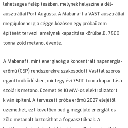
lehetséges felépítésében, melynek helyszíne a dél-
ausztráliai Port Augusta. A Mabanaft a VAST ausztráliai
megújulóenergia céggelközösen egy próbaüzem
építését tervezi, amelynek kapacitása körülbelül 7500
tonna zöld metanol évente.
A Mabanaft, mint energiacég a koncentrált napenergia-
erőmű (CSP) rendszerekre szakosodott Vasttal szoros
együttműködésben, mintegy évi 7500 tonna kapacitású
szoláris metanol üzemet és 10 MW-os elektrolizátort
kíván építeni. A tervezett próba erőmű 2027 elejétől
üzemelhet, ezt követően pedig megújuló energiát és
zöld metanolt biztosíthat a fogyasztóknak. A