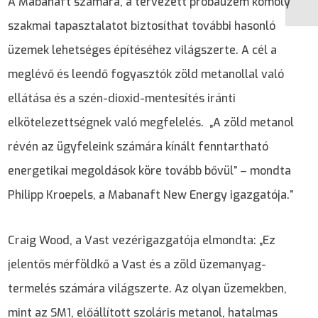
A Mabanaft számára, a tervezett próbaüzem komoly
szakmai tapasztalatot biztosíthat további hasonló
üzemek lehetséges építéséhez világszerte. A cél a
meglévő és leendő fogyasztók zöld metanollal való
ellátása és a szén-dioxid-mentesítés iránti
elkötelezettségnek való megfelelés. „A zöld metanol
révén az ügyfeleink számára kínált fenntartható
energetikai megoldások köre tovább bővül” – mondta
Philipp Kroepels, a Mabanaft New Energy igazgatója.”
Craig Wood, a Vast vezérigazgatója elmondta: „Ez
jelentős mérföldkő a Vast és a zöld üzemanyag-
termelés számára világszerte. Az olyan üzemekben,
mint az SM1, előállított szoláris metanol, hatalmas