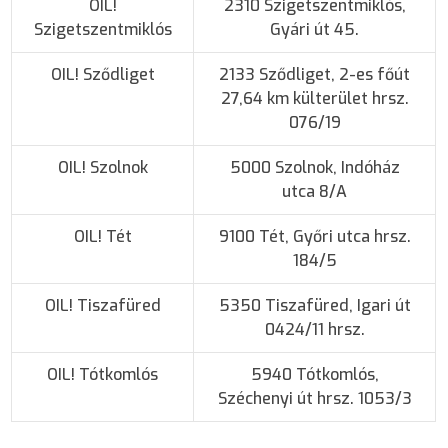
OIL!
2310 Szigetszentmiklós,
Szigetszentmiklós
Gyári út 45.
OIL! Sződliget
2133 Sződliget, 2-es főút
27,64 km külterület hrsz.
076/19
OIL! Szolnok
5000 Szolnok, Indóház
utca 8/A
OIL! Tét
9100 Tét, Győri utca hrsz.
184/5
OIL! Tiszafüred
5350 Tiszafüred, Igari út
0424/11 hrsz.
OIL! Tótkomlós
5940 Tótkomlós,
Széchenyi út hrsz. 1053/3