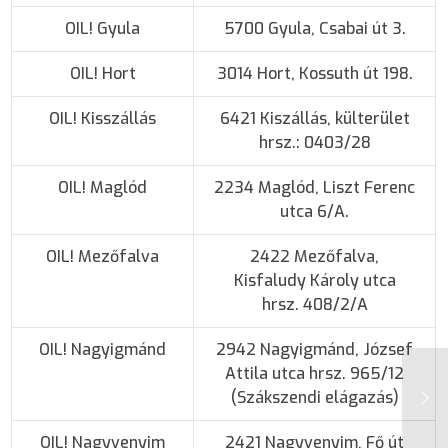
OIL! Gyula
5700 Gyula, Csabai út 3.
OIL! Hort
3014 Hort, Kossuth út 198.
OIL! Kisszállás
6421 Kiszállás, külterület
hrsz.: 0403/28
OIL! Maglód
2234 Maglód, Liszt Ferenc
utca 6/A.
OIL! Mezőfalva
2422 Mezőfalva,
Kisfaludy Károly utca
hrsz. 408/2/A
OIL! Nagyigmánd
2942 Nagyigmánd, József
Attila utca hrsz. 965/12
(Szákszendi elágazás)
OIL! Nagyvenyim
2421 Nagyvenyim, Fő út