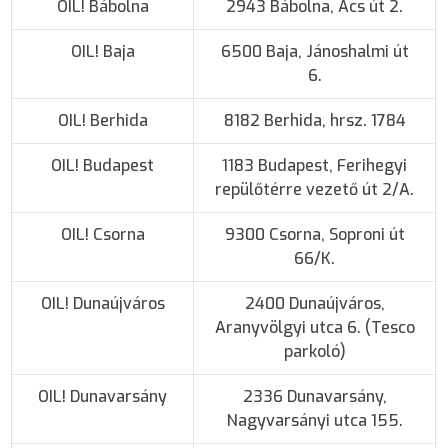
OIL! Bábolna
2943 Bábolna, Ács út 2.
OIL! Baja
6500 Baja, Jánoshalmi út
6.
OIL! Berhida
8182 Berhida, hrsz. 1784
OIL! Budapest
1183 Budapest, Ferihegyi
repülőtérre vezető út 2/A.
OIL! Csorna
9300 Csorna, Soproni út
66/K.
OIL! Dunaújváros
2400 Dunaújváros,
Aranyvölgyi utca 6. (Tesco
parkoló)
OIL! Dunavarsány
2336 Dunavarsány,
Nagyvarsányi utca 155.