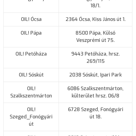
18/1.
OIL! Ócsa
2364 Ócsa, Kiss János út 1.
OIL! Pápa
8500 Pápa, Külső
Veszprémi út 75.
OIL! Petőháza
9443 Petőháza, hrsz.
269/115
OIL! Sóskút
2038 Sóskút, Ipari Park
OIL!
6086 Szalkszentmárton,
Szalkszentmárton
külterület hrsz. 06/8
OIL!
6728 Szeged, Fonógyári
Szeged_Fonógyári
út 18.
út