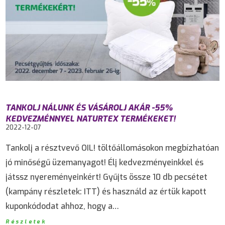
TANKOLJ NÁLUNK ÉS VÁSÁROLJ AKÁR -55%
KEDVEZMÉNNYEL NATURTEX TERMÉKEKET!
2022-12-07
Tankolj a résztvevő OIL! töltőállomásokon megbízhatóan
jó minőségű üzemanyagot! Élj kedvezményeinkkel és
játssz nyereményeinkért! Gyűjts össze 10 db pecsétet
(kampány részletek: ITT) és használd az értük kapott
kuponkódodat ahhoz, hogy a…
Részletek