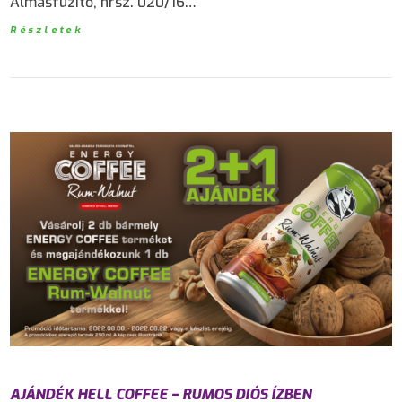
Almásfüzitő, hrsz. 020/16…
Részletek
AJÁNDÉK HELL COFFEE – RUMOS DIÓS ÍZBEN