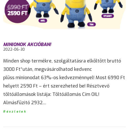
MINIONOK AKCIÓBAN!
2022-06-30
Minden shop termékre, szolgáltatásra elköltött bruttó
3000 Ft*után, megvásárolhatod kedvenc
plüss minionodat 63%-os kedvezménnyel! Most 6990 Ft
helyett 2590 Ft – ért szerezheted be! Résztvevő
töltőállomások listája: Töltőállomás Cím OIL!
Almásfüzitő 2932…
Részletek