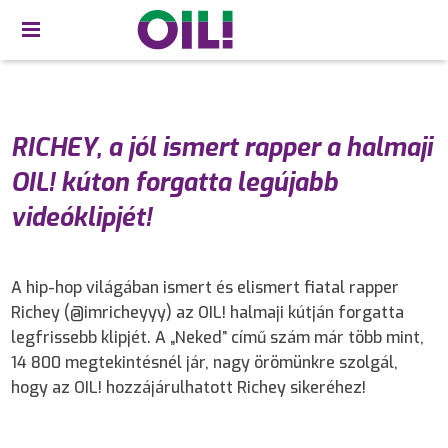
RICHEY, a jól ismert rapper a halmaji
OIL! kúton forgatta legújabb
videóklipjét!
A hip-hop világában ismert és elismert fiatal rapper
Richey (@imricheyyy) az OIL! halmaji kútján forgatta
legfrissebb klipjét. A „Neked” című szám már több mint,
14 800 megtekintésnél jár, nagy örömünkre szolgál,
hogy az OIL! hozzájárulhatott Richey sikeréhez!