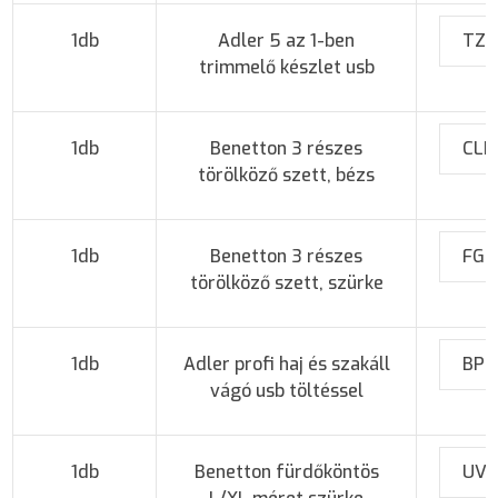
1db
Adler 5 az 1-ben
TZQ
trimmelő készlet usb
1db
Benetton 3 részes
CLP
törölköző szett, bézs
1db
Benetton 3 részes
FGO
törölköző szett, szürke
1db
Adler profi haj és szakáll
BPS
vágó usb töltéssel
1db
Benetton fürdőköntös
UVO