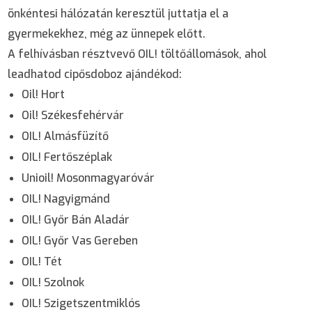
önkéntesi hálózatán keresztül juttatja el a
gyermekekhez, még az ünnepek előtt.
A felhívásban résztvevő OIL! töltőállomások, ahol
leadhatod cipősdoboz ajándékod:
Oil! Hort
Oil! Székesfehérvár
OIL! Almásfüzítő
OIL! Fertőszéplak
Unioil! Mosonmagyaróvár
OIL! Nagyigmánd
OIL! Győr Bán Aladár
OIL! Győr Vas Gereben
OIL! Tét
OIL! Szolnok
OIL! Szigetszentmiklós