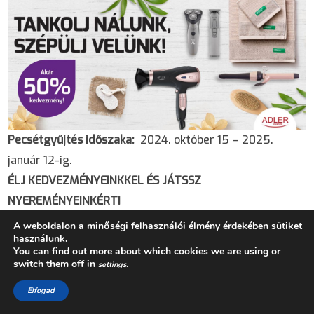
Pecsétgyűjtés időszaka:
2024. október 15 – 2025.
január 12-ig.
ÉLJ KEDVEZMÉNYEINKKEL ÉS JÁTSSZ
NYEREMÉNYEINKÉRT!
Gyűjts össze 5 db pecsétet (kampány részletek: ITT) és
A weboldalon a minőségi felhasználói élmény érdekében sütiket
használunk.
használd az értük kapott kuponkódodat ahhoz, hogy a
You can find out more about which cookies we are using or
kiválasztott terméket akár 50%-os kedvezménnyel
switch them off in
.
settings
megvásárolhasd webshopunkban.
Elfogad
1 kuponkóddal 1 db Benetton vagy Adler terméket