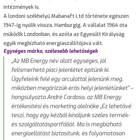
intézmények is.
A londoni székhelyű Mabanaft Ltd története egészen
1947-ig nyúlik vissza, Hamburgig. A vállalat 1964 óta
működik Londonban, és azóta az Egyesült Királyság
egyik megbízható energiaszállítójává vált.
Egységes márka, szélesebb lehetőségek
„Az MB Energy név alatt egységes, jól
felismerhető piaci jelenlétet építünk ki.
Ügyfeleink felé egy arculattal jelenünk meg,
miközben megőrizzük erős helyi jelenlétünket” –
hangsúlyozta André Cardoso, az MB Energy
értékesítési és marketing alelnöke „Ez lehetővé
teszi, hogy egy kézből kínáljunk széles termék-
és szolgáltatásportfóliót. Ma is megbízható
energiaellátást biztosítunk, és folyamatosan