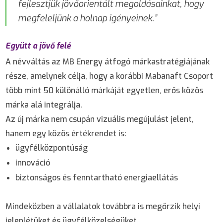
fejlesztjük jövőorientált megoldásainkat, hogy
megfeleljünk a holnap igényeinek.”
Együtt a jövő felé
A névváltás az MB Energy átfogó márkastratégiájának
része, amelynek célja, hogy a korábbi Mabanaft Csoport
több mint 50 különálló márkáját egyetlen, erős közös
márka alá integrálja.
Az új márka nem csupán vizuális megújulást jelent,
hanem egy közös értékrendet is:
ügyfélközpontúság
innováció
biztonságos és fenntartható energiaellátás
Mindeközben a vállalatok továbbra is megőrzik helyi
jelenlétüket és ügyfélközelségüket.