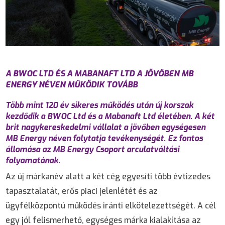
A BWOC LTD ÉS A MABANAFT LTD A JÖVŐBEN MB
ENERGY NÉVEN MŰKÖDIK TOVÁBB
Több mint 120 év sikeres működés után új korszak
kezdődik a BWOC Ltd és a Mabanaft Ltd életében. A két
brit nagykereskedelmi vállalat a jövőben egységesen
MB Energy néven folytatja tevékenységét. Ez fontos
állomása az MB Energy Csoport arculatváltási
folyamatának.
Az új márkanév alatt a két cég egyesíti több évtizedes
tapasztalatát, erős piaci jelenlétét és az
ügyfélközpontú működés iránti elkötelezettségét. A cél
egy jól felismerhető, egységes márka kialakítása az