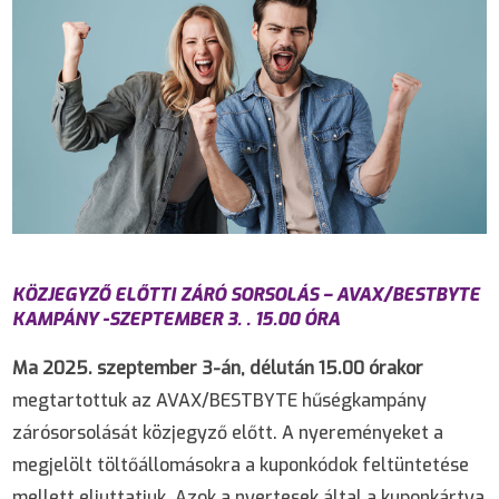
KÖZJEGYZŐ ELŐTTI ZÁRÓ SORSOLÁS – AVAX/BESTBYTE
KAMPÁNY -SZEPTEMBER 3. . 15.00 ÓRA
Ma 2025. szeptember 3-án, délután 15.00 órakor
megtartottuk az AVAX/BESTBYTE hűségkampány
zárósorsolását közjegyző előtt. A nyereményeket a
megjelölt töltőállomásokra a kuponkódok feltüntetése
mellett eljuttatjuk. Azok a nyertesek által a kuponkártya