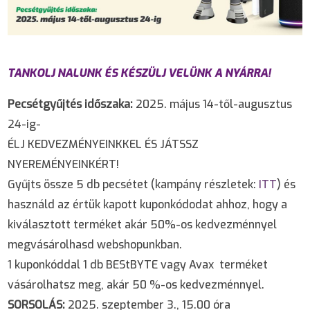
TANKOLJ NALUNK ÉS KÉSZÜLJ VELÜNK A NYÁRRA!
Pecsétgyűjtés időszaka:
2025. május 14-től-augusztus
24-ig-
ÉLJ KEDVEZMÉNYEINKKEL ÉS JÁTSSZ
NYEREMÉNYEINKÉRT!
Gyűjts össze 5 db pecsétet (kampány részletek:
ITT
) és
használd az értük kapott kuponkódodat ahhoz, hogy a
kiválasztott terméket akár 50%-os kedvezménnyel
megvásárolhasd webshopunkban.
1 kuponkóddal 1 db BEStBYTE vagy Avax terméket
vásárolhatsz meg, akár 50 %-os kedvezménnyel.
SORSOLÁS:
2025. szeptember 3., 15.00 óra