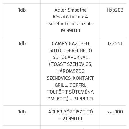
1db
Adler Smoothe
Hxp203
készítő turmix 4
cserélhető kulaccsal –
19 990 Ft
1db
CAMRY 6AZ 1BEN
JZZ990
SÜTŐ, CSERÉLHETŐ
SÜTŐLAPOKKAL
(TOAST SZENDVICS,
HÁROMSZÖG
SZENDVICS, KONTAKT
GRILL, GOFFRI,
TÖLTÖTT SÜTEMÉNY,
OMLETT,) – 21 990 Ft
1db
ADLER GŐZTISZTÍTÓ
zaq100
– 21 990 Ft