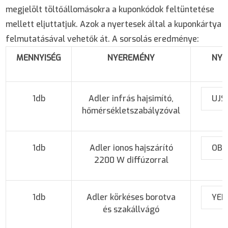
megjelölt töltőállomásokra a kuponkódok feltüntetése
mellett eljuttatjuk. Azok a nyertesek által a kuponkártya
felmutatásával vehetők át. A sorsolás eredménye:
MENNYISÉG
NYEREMÉNY
NYE
1db
Adler infrás hajsimító,
UJS
hőmérsékletszabályzóval
1db
Adler ionos hajszárító
OBU
2200 W diffúzorral
1db
Adler körkéses borotva
YEP
és szakállvágó