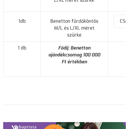
L/XL méret szürke
1db
Benetton fürdőköntös
CSM
M/L és L/XL méret
szürke
1 db
Fődíj: Benetton
D
ajándékcsomag 100 000
Ft értékben