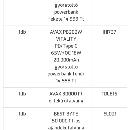
gyorstöltő
powerbank
fekete 14 999 Ft
1db
AVAX PB202W
IHI737
VITALITY
PD/Type C
65W+QC 18W
20.000mAh
gyorstöltő
powerbank fehér
14 999 Ft
1db
AVAX 30000 Ft
FDL816
értékű utalvány
1db
BEST BYTE
ISL021
50 000 Ft-os
ajándékutalvány