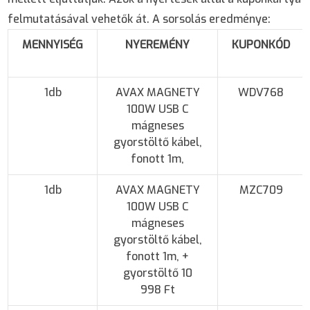
felmutatásával vehetők át. A sorsolás eredménye:
MENNYISÉG
NYEREMÉNY
KUPONKÓD
1db
AVAX MAGNETY
WDV768
100W USB C
mágneses
gyorstöltő kábel,
fonott 1m,
1db
AVAX MAGNETY
MZC709
100W USB C
mágneses
gyorstöltő kábel,
fonott 1m, +
gyorstöltő 10
998 Ft