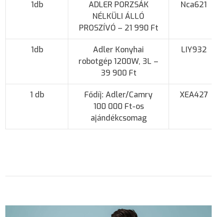
1db
ADLER PORZSÁK
Nca621
NÉLKÜLI ÁLLÓ
PROSZÍVÓ – 21 990 Ft
1db
Adler Konyhai
LIY932
robotgép 1200W, 3L –
39 900 Ft
1 db
Fődíj: Adler/Camry
XEA427
100 000 Ft-os
ajándékcsomag