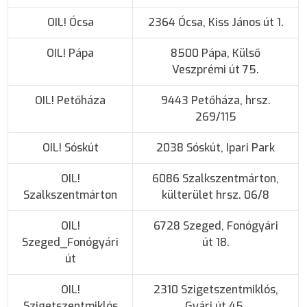
OIL! Ócsa
2364 Ócsa, Kiss János út 1.
OIL! Pápa
8500 Pápa, Külső
Veszprémi út 75.
OIL! Petőháza
9443 Petőháza, hrsz.
269/115
OIL! Sóskút
2038 Sóskút, Ipari Park
OIL!
6086 Szalkszentmárton,
Szalkszentmárton
külterület hrsz. 06/8
OIL!
6728 Szeged, Fonógyári
Szeged_Fonógyári
út 18.
út
OIL!
2310 Szigetszentmiklós,
Szigetszentmiklós
Gyári út 45.