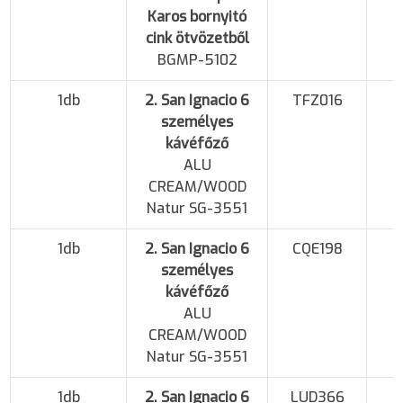
Karos bornyitó
cink ötvözetből
BGMP-5102
1db
2. San Ignacio 6
TFZ016
személyes
kávéfőző
ALU
CREAM/WOOD
Natur SG-3551
1db
2. San Ignacio 6
CQE198
személyes
kávéfőző
ALU
CREAM/WOOD
Natur SG-3551
1db
2. San Ignacio 6
LUD366