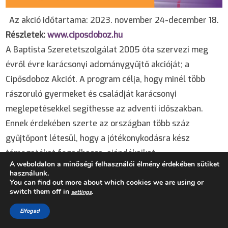
Az akció időtartama: 2023. november 24-december 18.
Részletek:
www.ciposdoboz.hu
A Baptista Szeretetszolgálat 2005 óta szervezi meg
évről évre karácsonyi adománygyűjtő akcióját; a
Cipősdoboz Akciót. A program célja, hogy minél több
rászoruló gyermeket és családját karácsonyi
meglepetésekkel segíthesse az adventi időszakban.
Ennek érdekében szerte az országban több száz
gyűjtőpont létesül, hogy a jótékonykodásra kész
támogatókat fogadhassa, ajándékaikat
A weboldalon a minőségi felhasználói élmény érdekében sütiket
összegyűjthesse. Az összegyűjtött cipősdoboz
használunk.
ajándékokat a Baptista Szeretetszolgálat országos
You can find out more about which cookies we are using or
switch them off in
.
settings
önkéntesi hálózatán keresztül juttatja el a
gyermekekhez, még az ünnepek előtt.
Elfogad
A felhívásban résztvevő OIL! töltőállomások, ahol