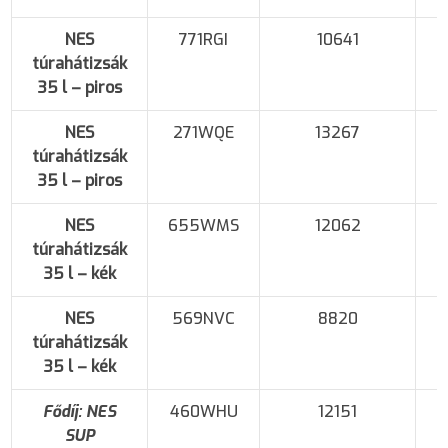
NES
771RGI
10641
túrahátizsák
S
35 l – piros
NES
271WQE
13267
túrahátizsák
35 l – piros
NES
655WMS
12062
túrahátizsák
S
35 l – kék
NES
569NVC
8820
túrahátizsák
35 l – kék
Fődíj: NES
460WHU
12151
SUP