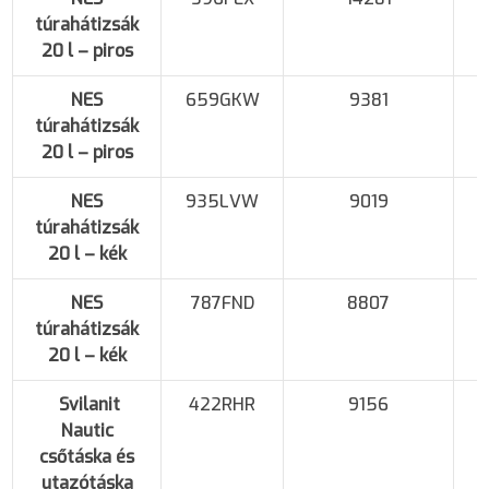
túrahátizsák
20 l – piros
NES
659GKW
9381
túrahátizsák
20 l – piros
NES
935LVW
9019
túrahátizsák
20 l – kék
NES
787FND
8807
túrahátizsák
20 l – kék
Svilanit
422RHR
9156
Nautic
csőtáska és
utazótáska