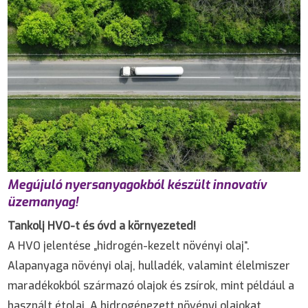
Megújuló nyersanyagokból készült innovatív
üzemanyag!
Tankolj HVO-t és óvd a környezeted!
A HVO jelentése „hidrogén-kezelt növényi olaj”.
Alapanyaga növényi olaj, hulladék, valamint élelmiszer
maradékokból származó olajok és zsírok, mint például a
használt étolaj. A hidrogénezett növényi olajokat