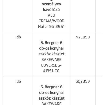
személyes
kávéfőző
ALU
CREAM/WOOD
Natur SG-3551
1db
NYL090
5. Bergner 6
db-os konyhai
eszköz készlet
BAKEWARE
LOVERSBG-
41391-CO
1db
SQY399
5. Bergner 6
db-os konyhai
eszköz készlet
BAKEWARE