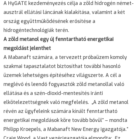
A HyGATE kezdeményezés célja a zöld hidrogén német-
ausztrál ellátási láncának kialakítása, valamint a két
ország együttműködésének erősítése a
hidrogéntechnológiák terén.
A zöld metanol egy új fenntartható energetikai
megoldást jelenthet
A Mabanaft számára, a tervezett próbaüzem komoly
szakmai tapasztalatot biztosíthat további hasonló
üzemek lehetséges építéséhez világszerte. A cél a
meglévő és leendő fogyasztók zöld metanollal való
ellátása és a szén-dioxid-mentesítés iránti
elkötelezettségnek való megfelelés. „A zöld metanol
révén az ügyfeleink számára kínált fenntartható
energetikai megoldások köre tovább bővül” – mondta
Philipp Kroepels, a Mabanaft New Energy igazgatója.”
Craig Wood, a Vast vezérigazgatója elmondta: „Ez