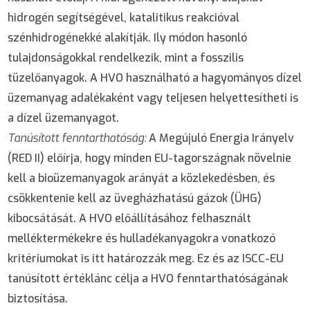
hidrogén segítségével, katalitikus reakcióval
szénhidrogénekké alakítják. Ily módon hasonló
tulajdonságokkal rendelkezik, mint a fosszilis
tüzelőanyagok. A HVO használható a hagyományos dízel
üzemanyag adalékaként vagy teljesen helyettesítheti is
a dízel üzemanyagot.
Tanúsított fenntarthatóság:
A Megújuló Energia Irányelv
(RED II) előírja, hogy minden EU-tagországnak növelnie
kell a bioüzemanyagok arányát a közlekedésben, és
csökkentenie kell az üvegházhatású gázok (ÜHG)
kibocsátását. A HVO előállításához felhasznált
melléktermékekre és hulladékanyagokra vonatkozó
kritériumokat is itt határozzák meg. Ez és az ISCC-EU
tanúsított értéklánc célja a HVO fenntarthatóságának
biztosítása.