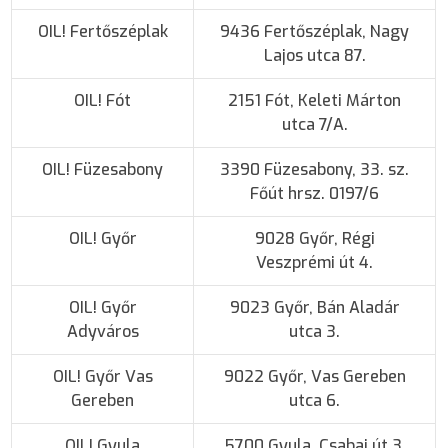
OIL! Fertőszéplak
9436 Fertőszéplak, Nagy
Lajos utca 87.
OIL! Fót
2151 Fót, Keleti Márton
utca 7/A.
OIL! Füzesabony
3390 Füzesabony, 33. sz.
Főút hrsz. 0197/6
OIL! Győr
9028 Győr, Régi
Veszprémi út 4.
OIL! Győr
9023 Győr, Bán Aladár
Adyváros
utca 3.
OIL! Győr Vas
9022 Győr, Vas Gereben
Gereben
utca 6.
OIL! Gyula
5700 Gyula, Csabai út 3.