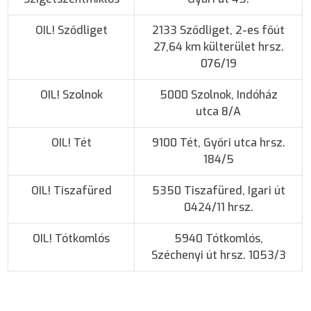
OIL! Sződliget
2133 Sződliget, 2-es főút
27,64 km külterület hrsz.
076/19
OIL! Szolnok
5000 Szolnok, Indóház
utca 8/A
OIL! Tét
9100 Tét, Győri utca hrsz.
184/5
OIL! Tiszafüred
5350 Tiszafüred, Igari út
0424/11 hrsz.
OIL! Tótkomlós
5940 Tótkomlós,
Széchenyi út hrsz. 1053/3