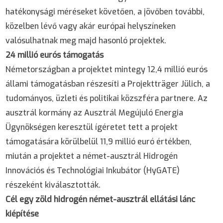
hatékonysági méréseket követően, a jövőben további,
közelben lévő vagy akár európai helyszíneken
valósulhatnak meg majd hasonló projektek.
24 millió eurós támogatás
Németországban a projektet mintegy 12,4 millió eurós
állami támogatásban részesíti a Projektträger Jülich, a
tudományos, üzleti és politikai közszféra partnere. Az
ausztrál kormány az Ausztrál Megújuló Energia
Ügynökségen keresztül ígéretet tett a projekt
támogatására körülbelül 11,9 millió euró értékben,
miután a projektet a német-ausztrál Hidrogén
Innovációs és Technológiai Inkubátor (HyGATE)
részeként kiválasztották.
Cél egy zöld hidrogén német-ausztrál ellátási lánc
kiépítése