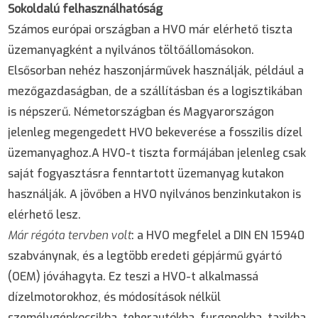
Sokoldalú felhasználhatóság
Számos európai országban a HVO már elérhető tiszta
üzemanyagként a nyilvános töltőállomásokon.
Elsősorban nehéz haszonjárművek használják, például a
mezőgazdaságban, de a szállításban és a logisztikában
is népszerű. Németországban és Magyarországon
jelenleg megengedett HVO bekeverése a fosszilis dízel
üzemanyaghoz.A HVO-t tiszta formájában jelenleg csak
saját fogyasztásra fenntartott üzemanyag kutakon
használják. A jövőben a HVO nyilvános benzinkutakon is
elérhető lesz.
Már régóta tervben volt
: a HVO megfelel a DIN EN 15940
szabványnak, és a legtöbb eredeti gépjármű gyártó
(OEM) jóváhagyta. Ez teszi a HVO-t alkalmassá
dízelmotorokhoz, és módosítások nélkül
személygépkocsikba, teherautókba, furgonokba, taxikba,