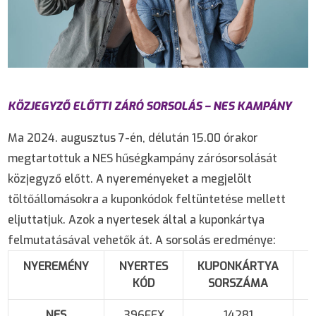
KÖZJEGYZŐ ELŐTTI ZÁRÓ SORSOLÁS – NES KAMPÁNY
Ma 2024. augusztus 7-én, délután 15.00 órakor
megtartottuk a NES hűségkampány zárósorsolását
közjegyző előtt. A nyereményeket a megjelölt
töltőállomásokra a kuponkódok feltüntetése mellett
eljuttatjuk. Azok a nyertesek által a kuponkártya
felmutatásával vehetők át. A sorsolás eredménye:
NYEREMÉNY
NYERTES
KUPONKÁRTYA
KÓD
SORSZÁMA
NES
396FEX
14281