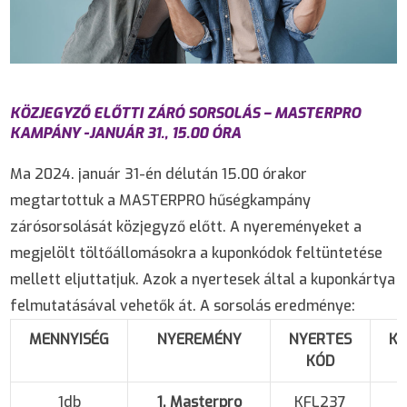
KÖZJEGYZŐ ELŐTTI ZÁRÓ SORSOLÁS – MASTERPRO
KAMPÁNY -JANUÁR 31., 15.00 ÓRA
Ma 2024. január 31-én délután 15.00 órakor
megtartottuk a MASTERPRO hűségkampány
zárósorsolását közjegyző előtt. A nyereményeket a
megjelölt töltőállomásokra a kuponkódok feltüntetése
mellett eljuttatjuk. Azok a nyertesek által a kuponkártya
felmutatásával vehetők át. A sorsolás eredménye:
MENNYISÉG
NYEREMÉNY
NYERTES
K
KÓD
1db
1. Masterpro
KFL237