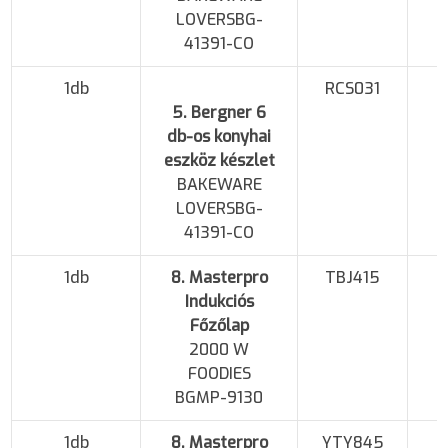
LOVERSBG-
41391-CO
1db
RCS031
5. Bergner 6
db-os konyhai
eszköz készlet
BAKEWARE
LOVERSBG-
41391-CO
1db
8. Masterpro
TBJ415
Indukciós
Főzőlap
2000 W
FOODIES
BGMP-9130
1db
8. Masterpro
YTY845