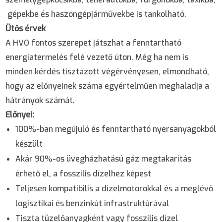
gépekbe és haszongépjárművekbe is tankolható.
Ütős érvek
A HVO fontos szerepet játszhat a fenntartható
energiatermelés felé vezető úton. Még ha nem is
minden kérdés tisztázott végérvényesen, elmondható,
hogy az előnyeinek száma egyértelműen meghaladja a
hátrányok számát.
Előnyei:
100%-ban megújuló és fenntartható nyersanyagokból
készült
Akár 90%-os üvegházhatású gáz megtakarítás
érhető el, a fosszilis dízelhez képest
Teljesen kompatibilis a dízelmotorokkal és a meglévő
logisztikai és benzinkút infrastruktúrával
Tiszta tüzelőanyagként vagy fosszilis dízel