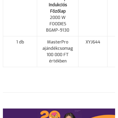
Indukciós
Főzőlap
2000 W
FOODIES
BGMP-9130
1 db
MasterPro
XYJ644
ajándékcsomag
100 000 FT
értékben