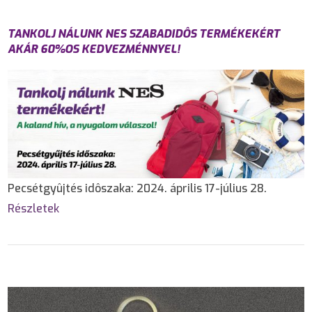
TANKOLJ NÁLUNK NES SZABADIDÔS TERMÉKEKÉRT
AKÁR 60%OS KEDVEZMÉNNYEL!
Pecsétgyûjtés idôszaka: 2024. április 17-július 28.
Részletek