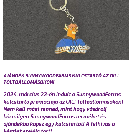
AJÁNDÉK SUNNYWOODFARMS KULCSTARTÓ AZ OIL!
TÖLTŐÁLLOMÁSOKON!
2024. március 22-én indult a SunnywoodFarms
kulcstartó promóciója az OIL! Töltőállomásokon!
Nem kell mást tenned, mint hogy vásárolj
bármilyen SunnywoodFarms terméket és
ajándékba kapsz egy kulcstartót! A felhívás a
készlet erejéig tart!