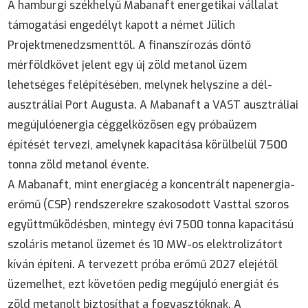
A hamburgi székhelyű Mabanaft energetikai vállalat
támogatási engedélyt kapott a német Jülich
Projektmenedzsmenttől. A finanszírozás döntő
mérföldkövet jelent egy új zöld metanol üzem
lehetséges felépítésében, melynek helyszíne a dél-
ausztráliai Port Augusta. A Mabanaft a VAST ausztráliai
megújulóenergia céggelközösen egy próbaüzem
építését tervezi, amelynek kapacitása körülbelül 7500
tonna zöld metanol évente.
A Mabanaft, mint energiacég a koncentrált napenergia-
erőmű (CSP) rendszerekre szakosodott Vasttal szoros
együttműködésben, mintegy évi 7500 tonna kapacitású
szoláris metanol üzemet és 10 MW-os elektrolizátort
kíván építeni. A tervezett próba erőmű 2027 elejétől
üzemelhet, ezt követően pedig megújuló energiát és
zöld metanolt biztosíthat a fogyasztóknak. A